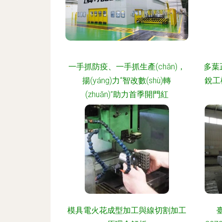
一手抓防疫、一手抓生產(chǎn)，
多葉正
揚(yáng)力“智改數(shù)轉
銳工機
(zhuǎn)”助力首季開門紅
更新時(shí)間：2026-06-18
更
07:58:39
模具電火花成型加工與線切割加工
臺