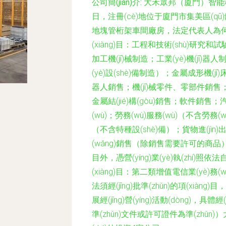
公司簡(jiǎn)介:
大禾眾邦（廈門）智能科
日，注冊(cè)地位于廈門市集美區(qū)鐵山
地塊管桁架車間廠房，法定代表人為何永康。
(xiàng)目：工程和技術(shù)研究和試
加工機(jī)械制造；工業(yè)機(jī
(yè)設(shè)備制造）；金屬成形機(jī)床
器人銷售；機(jī)械零件、零部件銷售；
金屬結(jié)構(gòu)銷售；軟件銷售
(wù)；勞務(wù)服務(wù)（不含勞務(w
（不含特種設(shè)備）；貨物進(jìn)出口
(wǎng)銷售（除銷售需要許可的商品）。（除
目外，憑營(yíng)業(yè)執(zhí)照依法自
(xiàng)目：第二類增值電信業(yè)務(w
法須經(jīng)批準(zhǔn)的項(xiàng)目
展經(jīng)營(yíng)活動(dòng)，具體經(
準(zhǔn)文件或許可證件為準(zh