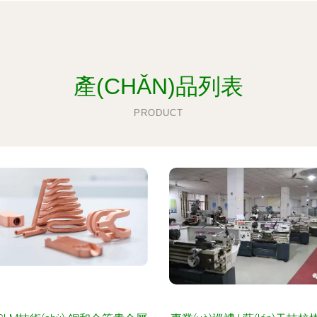
產(CHǍN)品列表
PRODUCT