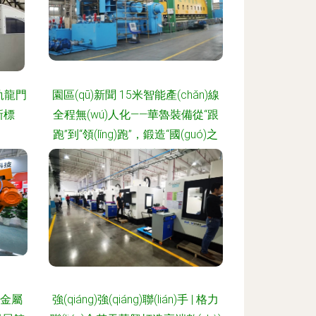
線軌龍門
園區(qū)新聞 15米智能產(chǎn)線
新標
全程無(wú)人化——華魯裝備從“跟
跑”到“領(lǐng)跑”，鍛造“國(guó)之
18
重器”金屬成形機(jī)床制造新高峰
更新時(shí)間：2026-06-18
04:44:40
展 金屬
強(qiáng)強(qiáng)聯(lián)手 | 格力