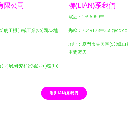
有限公司
聯(LIÁN)系我們
電話：1395060**
)廈工機(jī)械工業(yè)園A2地
郵箱：7049178**
358@qq.c
地址：廈門市集美區(qū)鐵山路5
車間廠房
fā)展,研究和試驗(yàn)發(fā)
聯(LIÁN)系我們