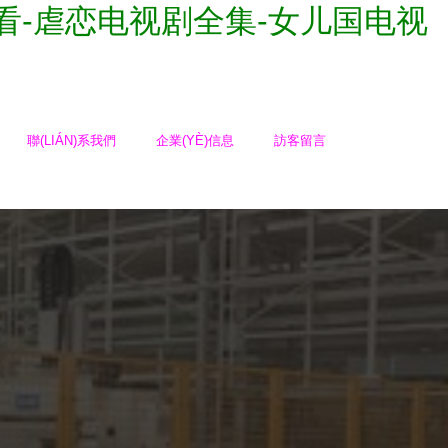
看-虐恋电视剧全集-女儿国电视
聯(LIÁN)系我們
企業(YÈ)信息
訪客留言