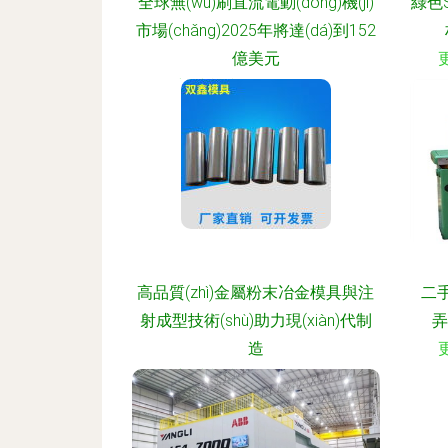
全球無(wú)刷直流電動(dòng)機(jī)
綠色S
市場(chǎng)2025年將達(dá)到152
億美元
更
更新時(shí)間：2026-06-18
23:50:40
高品質(zhì)金屬粉末冶金模具與注
二
射成型技術(shù)助力現(xiàn)代制
弄
造
更
更新時(shí)間：2026-06-18
11:14:58