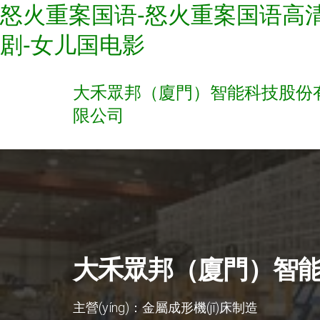
怒火重案国语-怒火重案国语高
剧-女儿国电影
大禾眾邦（廈門）智能科技股份
限公司
大禾眾邦（廈門）智
主營(yíng)：金屬成形機(jī)床制造