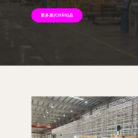
更多產(CHǍN)品